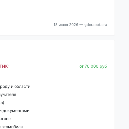
18 июня 2026
— gderabota.ru
ТИК"
от 70 000 руб
роду и области
лучателя
а)
и документами
ргоне
автомобиля