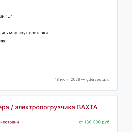
ии "С"
оить маршрут доставки
ля;
18 июня 2026
— gderabota.ru
ёра / электропогрузчика ВАХТА
рнестович
от 180 000 руб