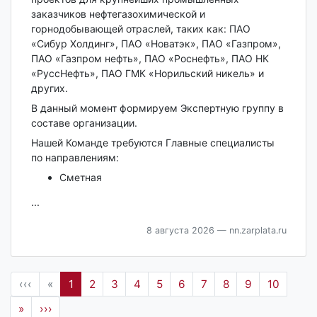
заказчиков нефтегазохимической и
горнодобывающей отраслей, таких как: ПАО
«Сибур Холдинг», ПАО «Новатэк», ПАО «Газпром»,
ПАО «Газпром нефть», ПАО «Роснефть», ПАО НК
«РуссНефть», ПАО ГМК «Норильский никель» и
других.
В данный момент формируем Экспертную группу в
составе организации.
Нашей Команде требуются Главные специалисты
по направлениям:
Сметная
...
8 августа 2026
— nn.zarplata.ru
‹‹‹
«
1
2
3
4
5
6
7
8
9
10
»
›››