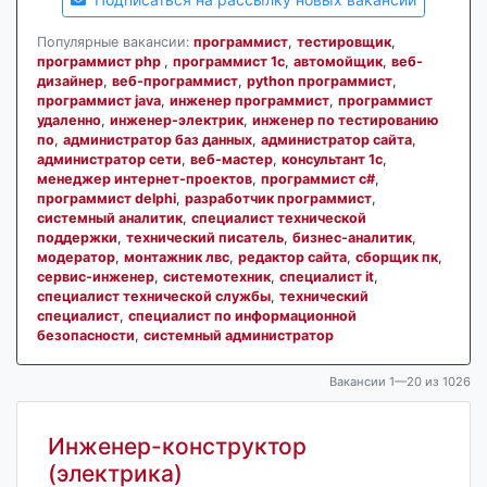
Популярные вакансии:
программист
,
тестировщик
,
программист php
,
программист 1с
,
автомойщик
,
веб-
дизайнер
,
веб-программист
,
python программист
,
программист java
,
инженер программист
,
программист
удаленно
,
инженер-электрик
,
инженер по тестированию
по
,
администратор баз данных
,
администратор сайта
,
администратор сети
,
веб-мастер
,
консультант 1с
,
менеджер интернет-проектов
,
программист c#
,
программист delphi
,
разработчик программист
,
системный аналитик
,
специалист технической
поддержки
,
технический писатель
,
бизнес-аналитик
,
модератор
,
монтажник лвс
,
редактор сайта
,
сборщик пк
,
сервис-инженер
,
системотехник
,
специалист it
,
специалист технической службы
,
технический
специалист
,
специалист по информационной
безопасности
,
системный администратор
Вакансии 1—20 из 1026
Инженер-конструктор
(электрика)